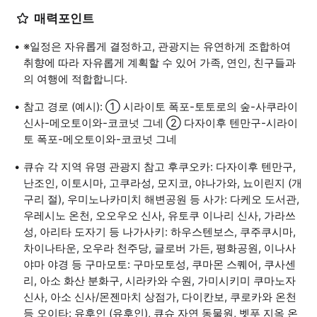
매력포인트
※일정은 자유롭게 결정하고, 관광지는 유연하게 조합하여
취향에 따라 자유롭게 계획할 수 있어 가족, 연인, 친구들과
의 여행에 적합합니다.
참고 경로 (예시): ① 시라이토 폭포-토토로의 숲-사쿠라이
신사-메오토이와-코코넛 그네 ② 다자이후 텐만구-시라이
토 폭포-메오토이와-코코넛 그네
큐슈 각 지역 유명 관광지 참고 후쿠오카: 다자이후 텐만구,
난조인, 이토시마, 고쿠라성, 모지코, 야나가와, 뇨이린지 (개
구리 절), 우미노나카미치 해변공원 등 사가: 다케오 도서관,
우레시노 온천, 오오우오 신사, 유토쿠 이나리 신사, 가라쓰
성, 아리타 도자기 등 나가사키: 하우스텐보스, 쿠주쿠시마,
차이나타운, 오우라 천주당, 글로버 가든, 평화공원, 이나사
야마 야경 등 구마모토: 구마모토성, 쿠마몬 스퀘어, 쿠사센
리, 아소 화산 분화구, 시라카와 수원, 가미시키미 쿠마노자
신사, 아소 신사/몬젠마치 상점가, 다이칸보, 쿠로카와 온천
등 오이타: 유후인 (유후인), 큐슈 자연 동물원, 벳푸 지옥 온