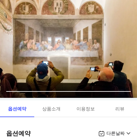
옵션예약
상품소개
이용정보
리뷰
옵션예약
다른날짜