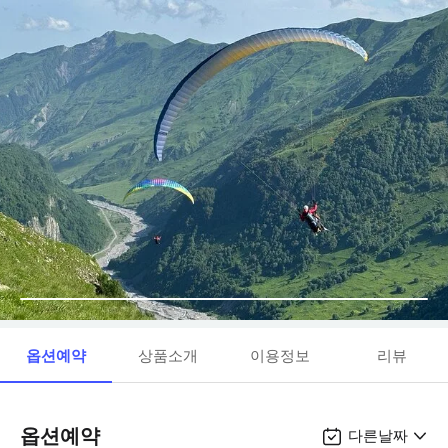
옵션예약
상품소개
이용정보
리뷰
옵션예약
다른날짜