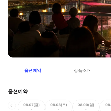
옵션예약
상품소개
옵션예약
08.07(금)
08.08(토)
08.09(일)
08
-
-
-