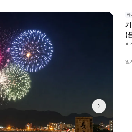
취
기
(
일