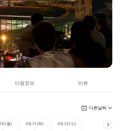
이용정보
리뷰
다른날짜
.10(월)
08.11(화)
08.12(수)
-
-
-