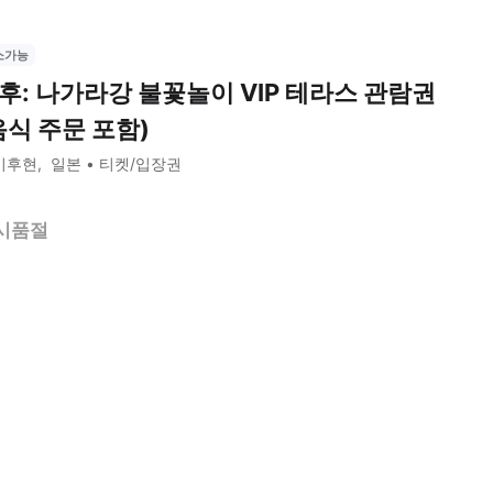
소가능
후: 나가라강 불꽃놀이 VIP 테라스 관람권
음식 주문 포함)
기후현
일본
티켓/입장권
시품절