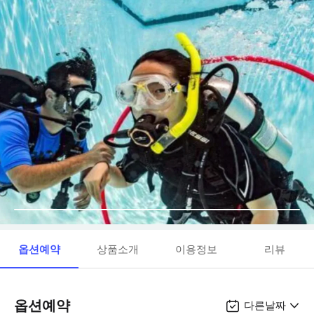
옵션예약
상품소개
이용정보
리뷰
옵션예약
다른날짜