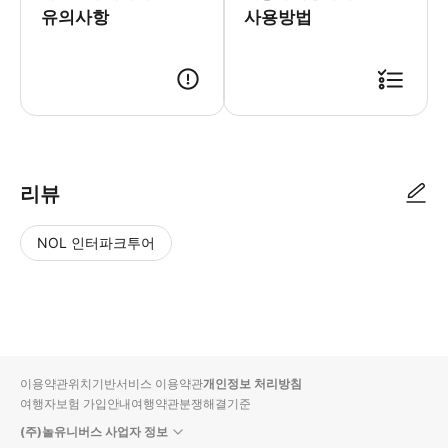
유의사항
사용방법
리뷰
NOL 인터파크투어
NOL
별
사
에서
점
진/
작성
높
동
된
은
영
리뷰
순
상
이용약관
위치기반서비스 이용약관
개인정보 처리방침
입니
여행자보험 가입안내
여행약관
분쟁해결기준
다.
(주)놀유니버스 사업자 정보