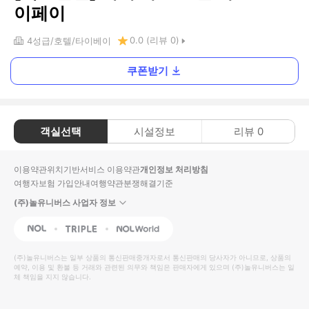
이페이
0.0
(리뷰
0
)
4
성급
호텔
타이베이
쿠폰받기
객실선택
시설정보
리뷰
0
이용약관
위치기반서비스 이용약관
개인정보 처리방침
여행자보험 가입안내
여행약관
분쟁해결기준
(주)놀유니버스 사업자 정보
NOL
Triple
Interpark Global
(주)놀유니버스
는 일부 상품의 통신판매중개자로서 통신판매의 당사자가 아니므로, 상품의
예약, 이용 및 환불 등 거래와 관련된 의무와 책임은 판매자에게 있으며
(주)놀유니버스
는 일
체 책임을 지지 않습니다.