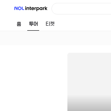
NOL 인터파크
홈
투어
티켓