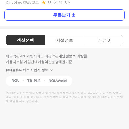
0.0
(리뷰
0
)
5
성급
호텔
교토
쿠폰받기
객실선택
시설정보
리뷰
0
이용약관
위치기반서비스 이용약관
개인정보 처리방침
여행자보험 가입안내
여행약관
분쟁해결기준
(주)놀유니버스 사업자 정보
NOL
Triple
Interpark Global
(주)놀유니버스
는 일부 상품의 통신판매중개자로서 통신판매의 당사자가 아니므로, 상품의
예약, 이용 및 환불 등 거래와 관련된 의무와 책임은 판매자에게 있으며
(주)놀유니버스
는 일
체 책임을 지지 않습니다.