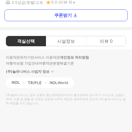
0.0
(리뷰
0
)
3.5
성급
호텔
교토
쿠폰받기
객실선택
시설정보
리뷰
0
이용약관
위치기반서비스 이용약관
개인정보 처리방침
여행자보험 가입안내
여행약관
분쟁해결기준
(주)놀유니버스 사업자 정보
NOL
Triple
Interpark Global
(주)놀유니버스
는 일부 상품의 통신판매중개자로서 통신판매의 당사자가 아니므로, 상품의
예약, 이용 및 환불 등 거래와 관련된 의무와 책임은 판매자에게 있으며
(주)놀유니버스
는 일
체 책임을 지지 않습니다.