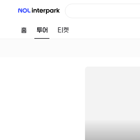
NOL 인터파크
홈
투어
티켓