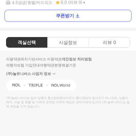
0.0
(리뷰
0
)
4.5
성급
호텔
마드리드
쿠폰받기
객실선택
시설정보
리뷰
0
이용약관
위치기반서비스 이용약관
개인정보 처리방침
여행자보험 가입안내
여행약관
분쟁해결기준
(주)놀유니버스 사업자 정보
NOL
Triple
Interpark Global
(주)놀유니버스
는 일부 상품의 통신판매중개자로서 통신판매의 당사자가 아니므로, 상품의
예약, 이용 및 환불 등 거래와 관련된 의무와 책임은 판매자에게 있으며
(주)놀유니버스
는 일
체 책임을 지지 않습니다.