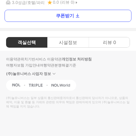
0.0
(리뷰
0
)
3.0
성급
호텔
파리
쿠폰받기
객실선택
시설정보
리뷰
0
이용약관
위치기반서비스 이용약관
개인정보 처리방침
여행자보험 가입안내
여행약관
분쟁해결기준
(주)놀유니버스 사업자 정보
NOL
Triple
Interpark Global
(주)놀유니버스
는 일부 상품의 통신판매중개자로서 통신판매의 당사자가 아니므로, 상품의
예약, 이용 및 환불 등 거래와 관련된 의무와 책임은 판매자에게 있으며
(주)놀유니버스
는 일
체 책임을 지지 않습니다.