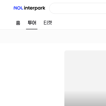
NOL 인터파크
홈
투어
티켓