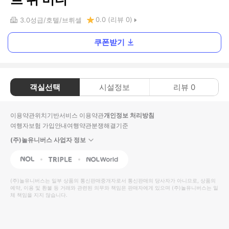
0.0
(리뷰
0
)
3.0
성급
호텔
브뤼셀
쿠폰받기
객실선택
시설정보
리뷰
0
이용약관
위치기반서비스 이용약관
개인정보 처리방침
여행자보험 가입안내
여행약관
분쟁해결기준
(주)놀유니버스 사업자 정보
NOL
Triple
Interpark Global
(주)놀유니버스
는 일부 상품의 통신판매중개자로서 통신판매의 당사자가 아니므로, 상품의
예약, 이용 및 환불 등 거래와 관련된 의무와 책임은 판매자에게 있으며
(주)놀유니버스
는 일
체 책임을 지지 않습니다.