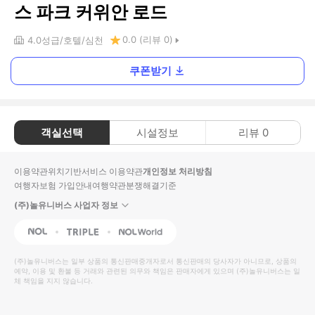
스 파크 커위안 로드
0.0
(리뷰
0
)
4.0
성급
호텔
심천
쿠폰받기
객실선택
시설정보
리뷰
0
이용약관
위치기반서비스 이용약관
개인정보 처리방침
여행자보험 가입안내
여행약관
분쟁해결기준
(주)놀유니버스 사업자 정보
NOL
Triple
Interpark Global
(주)놀유니버스
는 일부 상품의 통신판매중개자로서 통신판매의 당사자가 아니므로, 상품의
예약, 이용 및 환불 등 거래와 관련된 의무와 책임은 판매자에게 있으며
(주)놀유니버스
는 일
체 책임을 지지 않습니다.