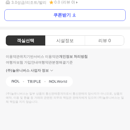
0.0
(리뷰
0
)
3.0
성급
리조트
발리
쿠폰받기
객실선택
시설정보
리뷰
0
이용약관
위치기반서비스 이용약관
개인정보 처리방침
여행자보험 가입안내
여행약관
분쟁해결기준
(주)놀유니버스 사업자 정보
NOL
Triple
Interpark Global
(주)놀유니버스
는 일부 상품의 통신판매중개자로서 통신판매의 당사자가 아니므로, 상품의
예약, 이용 및 환불 등 거래와 관련된 의무와 책임은 판매자에게 있으며
(주)놀유니버스
는 일
체 책임을 지지 않습니다.