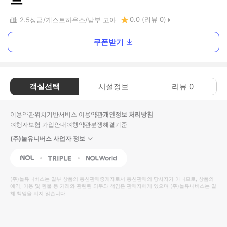
0.0
(리뷰
0
)
2.5
성급
게스트하우스
남부 고아
쿠폰받기
객실선택
시설정보
리뷰
0
이용약관
위치기반서비스 이용약관
개인정보 처리방침
여행자보험 가입안내
여행약관
분쟁해결기준
(주)놀유니버스 사업자 정보
NOL
Triple
Interpark Global
(주)놀유니버스
는 일부 상품의 통신판매중개자로서 통신판매의 당사자가 아니므로, 상품의
예약, 이용 및 환불 등 거래와 관련된 의무와 책임은 판매자에게 있으며
(주)놀유니버스
는 일
체 책임을 지지 않습니다.