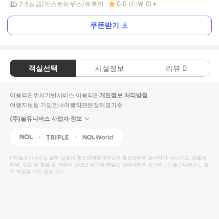
0.0
(리뷰
0
)
2.5
성급
게스트하우스
유후인
쿠폰받기
객실선택
시설정보
리뷰
0
이용약관
위치기반서비스 이용약관
개인정보 처리방침
여행자보험 가입안내
여행약관
분쟁해결기준
(주)놀유니버스 사업자 정보
NOL
Triple
Interpark Global
(주)놀유니버스
는 일부 상품의 통신판매중개자로서 통신판매의 당사자가 아니므로, 상품의
예약, 이용 및 환불 등 거래와 관련된 의무와 책임은 판매자에게 있으며
(주)놀유니버스
는 일
체 책임을 지지 않습니다.