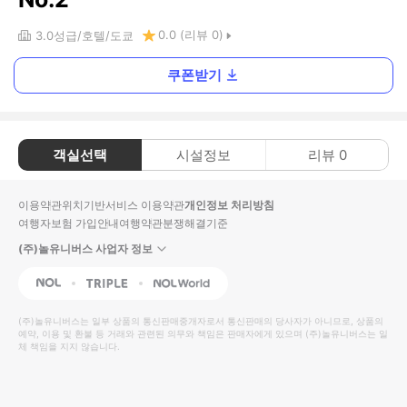
0.0
(리뷰
0
)
3.0
성급
호텔
도쿄
쿠폰받기
객실선택
시설정보
리뷰
0
이용약관
위치기반서비스 이용약관
개인정보 처리방침
여행자보험 가입안내
여행약관
분쟁해결기준
(주)놀유니버스 사업자 정보
NOL
Triple
Interpark Global
(주)놀유니버스
는 일부 상품의 통신판매중개자로서 통신판매의 당사자가 아니므로, 상품의
예약, 이용 및 환불 등 거래와 관련된 의무와 책임은 판매자에게 있으며
(주)놀유니버스
는 일
체 책임을 지지 않습니다.