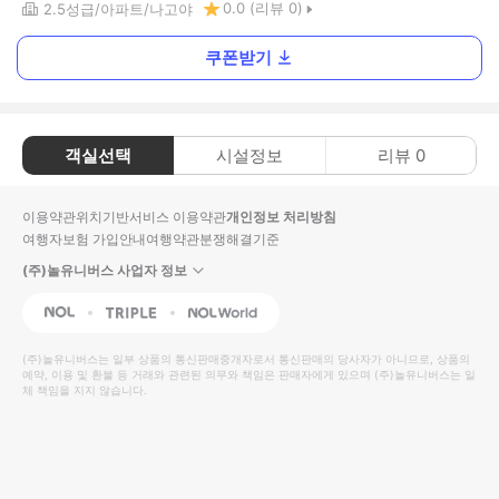
0.0
(리뷰
0
)
2.5
성급
아파트
나고야
쿠폰받기
객실선택
시설정보
리뷰
0
이용약관
위치기반서비스 이용약관
개인정보 처리방침
여행자보험 가입안내
여행약관
분쟁해결기준
(주)놀유니버스 사업자 정보
NOL
Triple
Interpark Global
(주)놀유니버스
는 일부 상품의 통신판매중개자로서 통신판매의 당사자가 아니므로, 상품의
예약, 이용 및 환불 등 거래와 관련된 의무와 책임은 판매자에게 있으며
(주)놀유니버스
는 일
체 책임을 지지 않습니다.