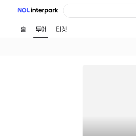
NOL 인터파크
홈
투어
티켓