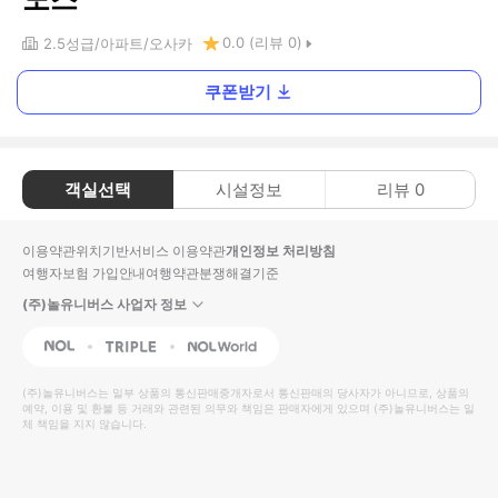
0.0
(리뷰
0
)
2.5
성급
아파트
오사카
쿠폰받기
객실선택
시설정보
리뷰
0
이용약관
위치기반서비스 이용약관
개인정보 처리방침
여행자보험 가입안내
여행약관
분쟁해결기준
(주)놀유니버스 사업자 정보
NOL
Triple
Interpark Global
(주)놀유니버스
는 일부 상품의 통신판매중개자로서 통신판매의 당사자가 아니므로, 상품의
예약, 이용 및 환불 등 거래와 관련된 의무와 책임은 판매자에게 있으며
(주)놀유니버스
는 일
체 책임을 지지 않습니다.