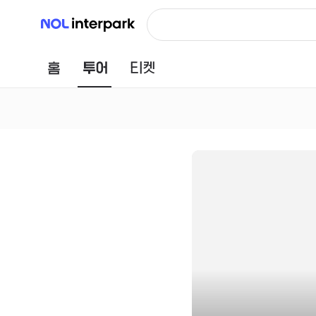
NOL 인터파크
홈
투어
티켓