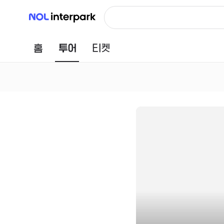
NOL 인터파크
홈
투어
티켓