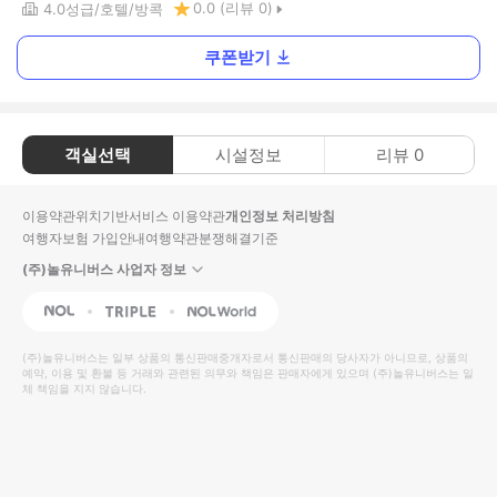
0.0
(리뷰
0
)
4.0
성급
호텔
방콕
쿠폰받기
객실선택
시설정보
리뷰
0
이용약관
위치기반서비스 이용약관
개인정보 처리방침
여행자보험 가입안내
여행약관
분쟁해결기준
(주)놀유니버스 사업자 정보
NOL
Triple
Interpark Global
(주)놀유니버스
는 일부 상품의 통신판매중개자로서 통신판매의 당사자가 아니므로, 상품의
예약, 이용 및 환불 등 거래와 관련된 의무와 책임은 판매자에게 있으며
(주)놀유니버스
는 일
체 책임을 지지 않습니다.