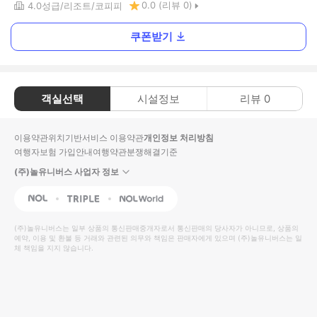
0.0
(리뷰
0
)
4.0
성급
리조트
코피피
쿠폰받기
객실선택
시설정보
리뷰
0
이용약관
위치기반서비스 이용약관
개인정보 처리방침
여행자보험 가입안내
여행약관
분쟁해결기준
(주)놀유니버스 사업자 정보
NOL
Triple
Interpark Global
(주)놀유니버스
는 일부 상품의 통신판매중개자로서 통신판매의 당사자가 아니므로, 상품의
예약, 이용 및 환불 등 거래와 관련된 의무와 책임은 판매자에게 있으며
(주)놀유니버스
는 일
체 책임을 지지 않습니다.