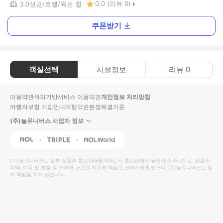
0.0
(리뷰
0
)
3.0
성급
호텔
옥슨 힐
쿠폰받기
객실선택
시설정보
리뷰
0
이용약관
위치기반서비스 이용약관
개인정보 처리방침
여행자보험 가입안내
여행약관
분쟁해결기준
(주)놀유니버스 사업자 정보
NOL
Triple
Interpark Global
(주)놀유니버스
는 일부 상품의 통신판매중개자로서 통신판매의 당사자가 아니므로, 상품의
예약, 이용 및 환불 등 거래와 관련된 의무와 책임은 판매자에게 있으며
(주)놀유니버스
는 일
체 책임을 지지 않습니다.