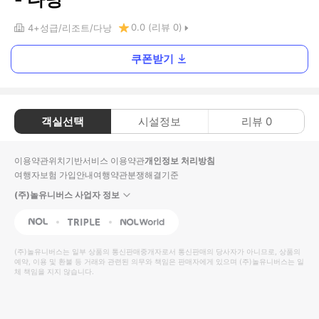
0.0
(리뷰
0
)
4+
성급
리조트
다낭
쿠폰받기
객실선택
시설정보
리뷰
0
이용약관
위치기반서비스 이용약관
개인정보 처리방침
여행자보험 가입안내
여행약관
분쟁해결기준
(주)놀유니버스 사업자 정보
NOL
Triple
Interpark Global
(주)놀유니버스
는 일부 상품의 통신판매중개자로서 통신판매의 당사자가 아니므로, 상품의
예약, 이용 및 환불 등 거래와 관련된 의무와 책임은 판매자에게 있으며
(주)놀유니버스
는 일
체 책임을 지지 않습니다.