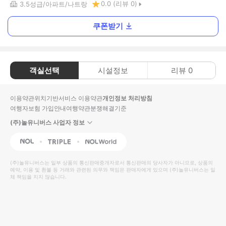
0.0
(리뷰
0
)
3.5
성급
아파트
나트랑
쿠폰받기
객실선택
시설정보
리뷰
0
이용약관
위치기반서비스 이용약관
개인정보 처리방침
여행자보험 가입안내
여행약관
분쟁해결기준
(주)놀유니버스 사업자 정보
NOL
Triple
Interpark Global
(주)놀유니버스
는 일부 상품의 통신판매중개자로서 통신판매의 당사자가 아니므로, 상품의
예약, 이용 및 환불 등 거래와 관련된 의무와 책임은 판매자에게 있으며
(주)놀유니버스
는 일
체 책임을 지지 않습니다.