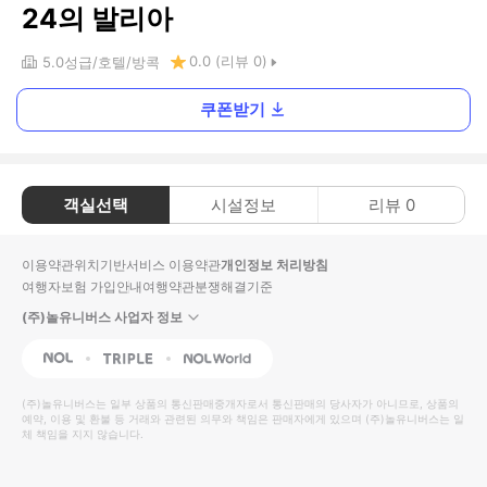
24의 발리아
0.0
(리뷰
0
)
5.0
성급
호텔
방콕
쿠폰받기
객실선택
시설정보
리뷰
0
이용약관
위치기반서비스 이용약관
개인정보 처리방침
여행자보험 가입안내
여행약관
분쟁해결기준
(주)놀유니버스 사업자 정보
NOL
Triple
Interpark Global
(주)놀유니버스
는 일부 상품의 통신판매중개자로서 통신판매의 당사자가 아니므로, 상품의
예약, 이용 및 환불 등 거래와 관련된 의무와 책임은 판매자에게 있으며
(주)놀유니버스
는 일
체 책임을 지지 않습니다.