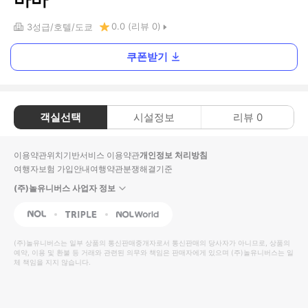
0.0
(리뷰
0
)
3
성급
호텔
도쿄
쿠폰받기
객실선택
시설정보
리뷰
0
이용약관
위치기반서비스 이용약관
개인정보 처리방침
여행자보험 가입안내
여행약관
분쟁해결기준
(주)놀유니버스 사업자 정보
NOL
Triple
Interpark Global
(주)놀유니버스
는 일부 상품의 통신판매중개자로서 통신판매의 당사자가 아니므로, 상품의
예약, 이용 및 환불 등 거래와 관련된 의무와 책임은 판매자에게 있으며
(주)놀유니버스
는 일
체 책임을 지지 않습니다.