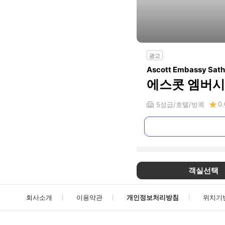
광고
Ascott Embassy Sat
에스콧 엠버시
0.
5
성급
호텔
방콕
객실선택
회사소개
이용약관
개인정보처리방침
위치기