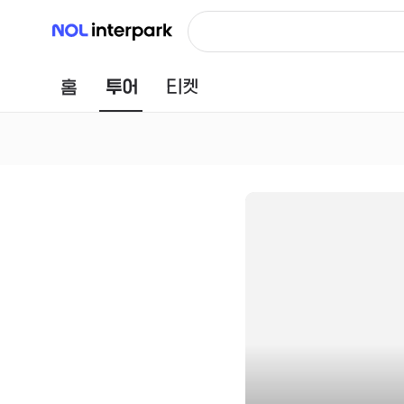
NOL 인터파크
홈
투어
티켓