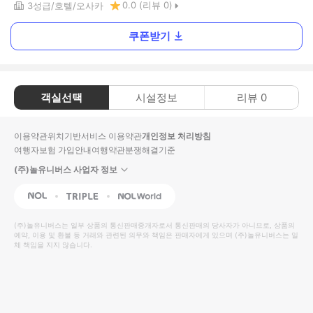
0.0
(리뷰
0
)
3
성급
호텔
오사카
쿠폰받기
객실선택
시설정보
리뷰
0
이용약관
위치기반서비스 이용약관
개인정보 처리방침
여행자보험 가입안내
여행약관
분쟁해결기준
(주)놀유니버스 사업자 정보
NOL
Triple
Interpark Global
(주)놀유니버스
는 일부 상품의 통신판매중개자로서 통신판매의 당사자가 아니므로, 상품의
예약, 이용 및 환불 등 거래와 관련된 의무와 책임은 판매자에게 있으며
(주)놀유니버스
는 일
체 책임을 지지 않습니다.