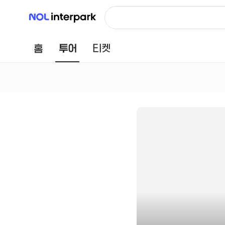
NOL 인터파크
홈
투어
티켓