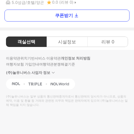
0.0
(리뷰
0
)
5.0
성급
호텔
양곤
쿠폰받기
객실선택
시설정보
리뷰
0
이용약관
위치기반서비스 이용약관
개인정보 처리방침
여행자보험 가입안내
여행약관
분쟁해결기준
(주)놀유니버스 사업자 정보
NOL
Triple
Interpark Global
(주)놀유니버스
는 일부 상품의 통신판매중개자로서 통신판매의 당사자가 아니므로, 상품의
예약, 이용 및 환불 등 거래와 관련된 의무와 책임은 판매자에게 있으며
(주)놀유니버스
는 일
체 책임을 지지 않습니다.