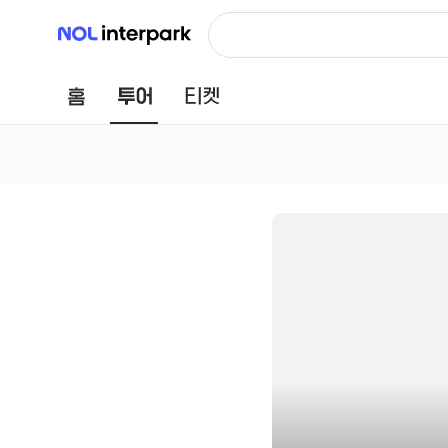
NOL 인터파크
홈
투어
티켓