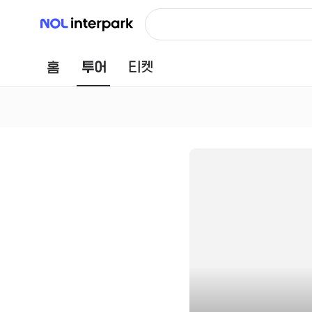
NOL 인터파크
홈
투어
티켓