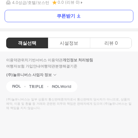
0.0
(리뷰
0
)
4.0
성급
호텔
보스턴
쿠폰받기
객실선택
시설정보
리뷰
0
이용약관
위치기반서비스 이용약관
개인정보 처리방침
여행자보험 가입안내
여행약관
분쟁해결기준
(주)놀유니버스 사업자 정보
NOL
Triple
Interpark Global
(주)놀유니버스
는 일부 상품의 통신판매중개자로서 통신판매의 당사자가 아니므로, 상품의
예약, 이용 및 환불 등 거래와 관련된 의무와 책임은 판매자에게 있으며
(주)놀유니버스
는 일
체 책임을 지지 않습니다.