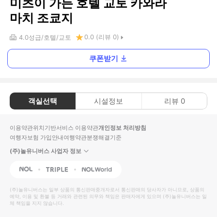
미츠이 가든 호텔 교토 카와라
마치 조쿄지
0.0
(리뷰
0
)
4.0
성급
호텔
교토
쿠폰받기
객실선택
시설정보
리뷰
0
이용약관
위치기반서비스 이용약관
개인정보 처리방침
여행자보험 가입안내
여행약관
분쟁해결기준
(주)놀유니버스 사업자 정보
NOL
Triple
Interpark Global
(주)놀유니버스
는 일부 상품의 통신판매중개자로서 통신판매의 당사자가 아니므로, 상품의
예약, 이용 및 환불 등 거래와 관련된 의무와 책임은 판매자에게 있으며
(주)놀유니버스
는 일
체 책임을 지지 않습니다.