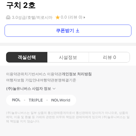
구치 2호
0.0
(리뷰
0
)
3.0
성급
호텔
히로시마
쿠폰받기
객실선택
시설정보
리뷰
0
이용약관
위치기반서비스 이용약관
개인정보 처리방침
여행자보험 가입안내
여행약관
분쟁해결기준
(주)놀유니버스 사업자 정보
NOL
Triple
Interpark Global
(주)놀유니버스
는 일부 상품의 통신판매중개자로서 통신판매의 당사자가 아니므로, 상품의
예약, 이용 및 환불 등 거래와 관련된 의무와 책임은 판매자에게 있으며
(주)놀유니버스
는 일
체 책임을 지지 않습니다.