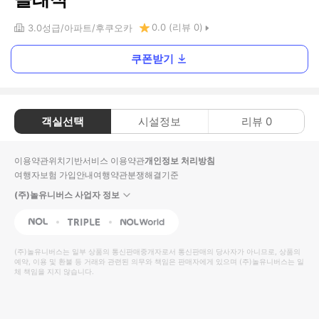
0.0
(리뷰
0
)
3.0
성급
아파트
후쿠오카
쿠폰받기
객실선택
시설정보
리뷰
0
이용약관
위치기반서비스 이용약관
개인정보 처리방침
여행자보험 가입안내
여행약관
분쟁해결기준
(주)놀유니버스 사업자 정보
NOL
Triple
Interpark Global
(주)놀유니버스
는 일부 상품의 통신판매중개자로서 통신판매의 당사자가 아니므로, 상품의
예약, 이용 및 환불 등 거래와 관련된 의무와 책임은 판매자에게 있으며
(주)놀유니버스
는 일
체 책임을 지지 않습니다.