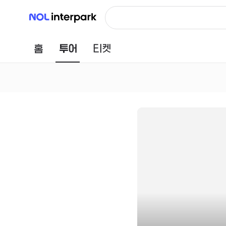
NOL 인터파크
홈
투어
티켓