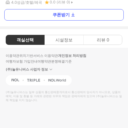
0.0
(리뷰
0
)
4.0
성급
호텔
레곡
쿠폰받기
객실선택
시설정보
리뷰
0
이용약관
위치기반서비스 이용약관
개인정보 처리방침
여행자보험 가입안내
여행약관
분쟁해결기준
(주)놀유니버스 사업자 정보
NOL
Triple
Interpark Global
(주)놀유니버스
는 일부 상품의 통신판매중개자로서 통신판매의 당사자가 아니므로, 상품의
예약, 이용 및 환불 등 거래와 관련된 의무와 책임은 판매자에게 있으며
(주)놀유니버스
는 일
체 책임을 지지 않습니다.