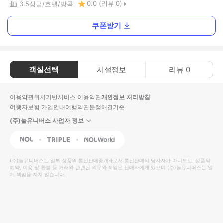
0.0
(리뷰
0
)
3.5
성급
호텔
방콕
쿠폰받기
객실선택
시설정보
리뷰
0
이용약관
위치기반서비스 이용약관
개인정보 처리방침
여행자보험 가입안내
여행약관
분쟁해결기준
(주)놀유니버스 사업자 정보
NOL
Triple
Interpark Global
(주)놀유니버스
는 일부 상품의 통신판매중개자로서 통신판매의 당사자가 아니므로, 상품의
예약, 이용 및 환불 등 거래와 관련된 의무와 책임은 판매자에게 있으며
(주)놀유니버스
는 일
체 책임을 지지 않습니다.