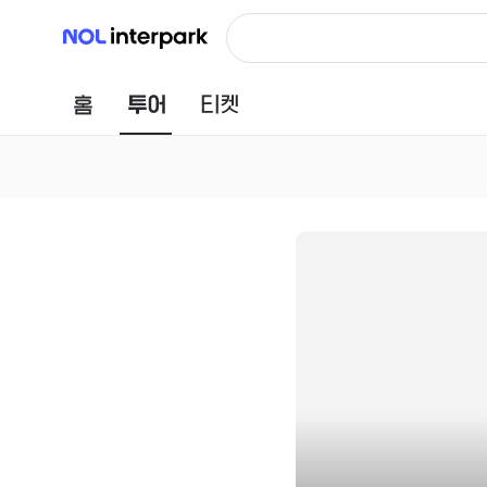
NOL 인터파크
홈
투어
티켓