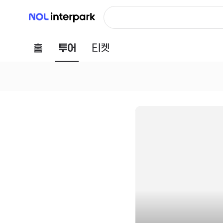
NOL 인터파크
홈
투어
티켓