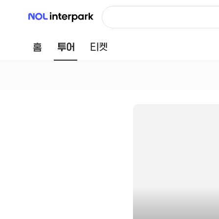
NOL 인터파크
홈
투어
티켓