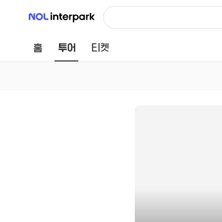
NOL 인터파크
홈
투어
티켓