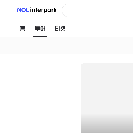
NOL 인터파크
홈
투어
티켓