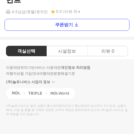
0.0
(리뷰
0
)
4.5
성급
호텔
호치민
쿠폰받기
객실선택
시설정보
리뷰
0
이용약관
위치기반서비스 이용약관
개인정보 처리방침
여행자보험 가입안내
여행약관
분쟁해결기준
(주)놀유니버스 사업자 정보
NOL
Triple
Interpark Global
(주)놀유니버스
는 일부 상품의 통신판매중개자로서 통신판매의 당사자가 아니므로, 상품의
예약, 이용 및 환불 등 거래와 관련된 의무와 책임은 판매자에게 있으며
(주)놀유니버스
는 일
체 책임을 지지 않습니다.